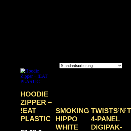
Facebook-f
Twitter
Youtube
Spotify
Instagram
Tiktok
HOODIE
ZIPPER –
!EAT
SMOKING
TWISTS’N’
PLASTIC
HIPPO
4-PANEL
WHITE
DIGIPAK-