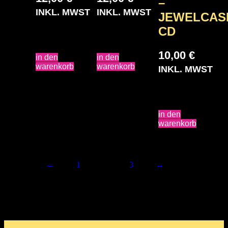
–
INKL. MWST
INKL. MWST
JEWELCAS
CD
inkl. 19 %
inkl. 19 %
MwSt.
MwSt.
10,00
€
in den
in den
warenkorb
warenkorb
INKL. MWST
inkl. 19 %
MwSt.
in den
warenkorb
←
1
2
3
→