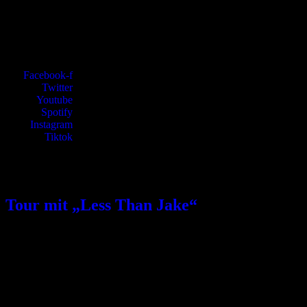
Facebook-f
Twitter
Youtube
Spotify
Instagram
Tiktok
Schlagwort:
kingstar
Tour mit „Less Than Jake“
Hey Freunde! Wir gehen im Juni als Support für keine geringeren
als „LESS THAN JAKE“ auf Tour. Kommt vorbei und feiert mit:
12.06. Münster // Sputnikhalle 13.06. Frankfurt // Das Bett 14.06.
München // Hansa 36 21.06. Köln // Gebäude 9 23.06 Hamburg //
Logo Tickets gibt es hier: https://bit.ly/2qEhLZf