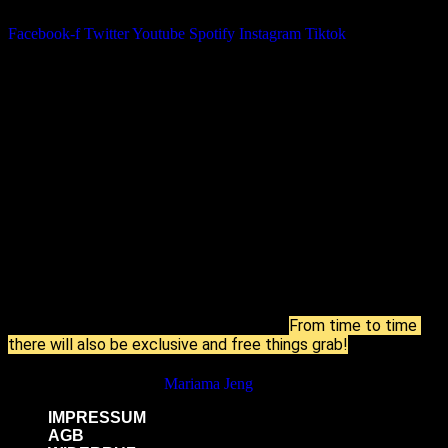
Facebook-f
Twitter
Youtube
Spotify
Instagram
Tiktok
Stay up to date!
From time to time 
Join our newsletter now and stay up to date. 
there will also be exclusive and free things grab!
Website built with 
♡ by
Mariama Jeng
IMPRESSUM
AGB